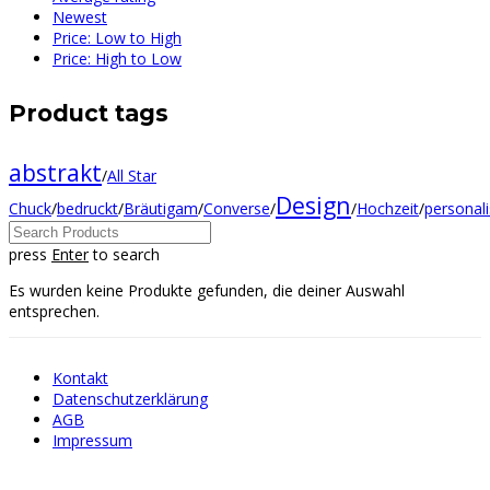
Newest
Price: Low to High
Price: High to Low
Product tags
abstrakt
/
All Star
Design
Chuck
/
bedruckt
/
Bräutigam
/
Converse
/
/
Hochzeit
/
personali
press
Enter
to search
Es wurden keine Produkte gefunden, die deiner Auswahl
entsprechen.
Kontakt
Datenschutzerklärung
AGB
Impressum