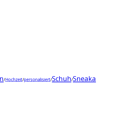
Schuh
Sneaka
gn
/
Hochzeit
/
personalisiert
/
/