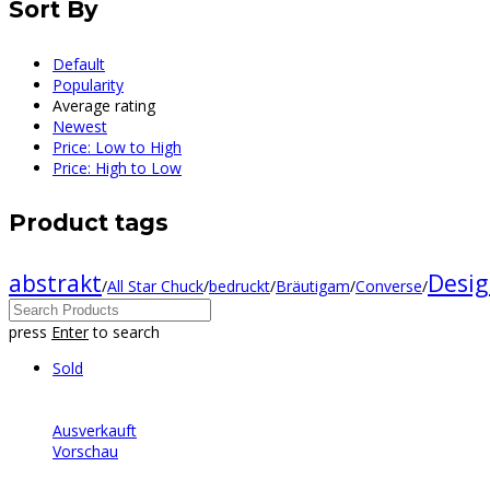
Sort By
Default
Popularity
Average rating
Newest
Price: Low to High
Price: High to Low
Product tags
Desi
abstrakt
/
All Star Chuck
/
bedruckt
/
Bräutigam
/
Converse
/
press
Enter
to search
Sold
Ausverkauft
Vorschau