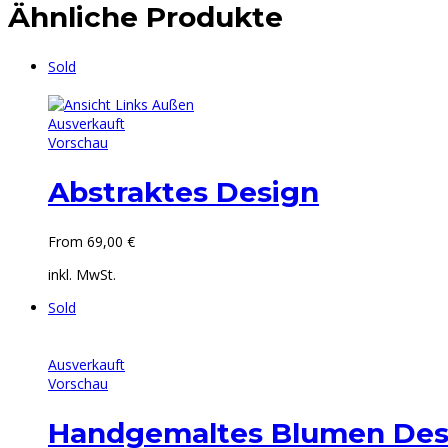
Ähnliche Produkte
Sold
Ausverkauft
Vorschau
Abstraktes Design
From
69,00
€
inkl. MwSt.
Sold
Ausverkauft
Vorschau
Handgemaltes Blumen Des